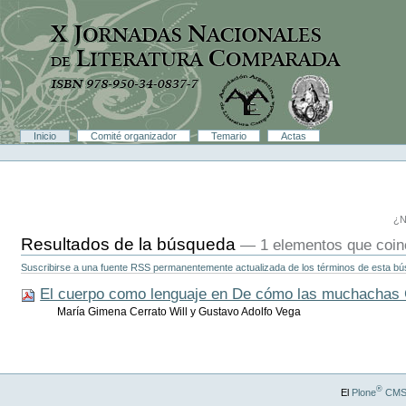
Cambiar
a
contenido.
|
Saltar
a
navegación
Secciones
Inicio
Comité organizador
Temario
Actas
Herramientas
Personales
¿N
Resultados de la búsqueda
—
1 elementos que coin
Suscribirse a una fuente RSS permanentemente actualizada de los términos de esta b
El cuerpo como lenguaje en De cómo las muchachas Gar
María Gimena Cerrato Will y Gustavo Adolfo Vega
®
El
Plone
CMS 