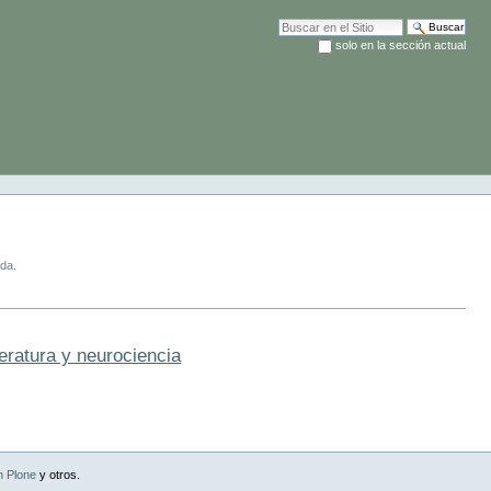
Buscar
solo en la sección actual
Búsqueda Avanzada…
da.
eratura y neurociencia
n Plone
y otros.